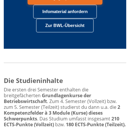
Infomaterial anfordern
Zur BWL-Übersicht
Die Studieninhalte
Die ersten drei Semester enthalten die
breitgefächerten
Grundlagenkurse der
Betriebswirtschaft
. Zum 4. Semester (Vollzeit) bzw.
zum 5. Semester (Teilzeit) studierst du dann u.a. die
2
Kompetenzfelder à 3 Module (Kurse) dieses
Schwerpunkts
. Das Studium umfasst insgesamt
210
ECTS-Punkte (Vollzeit)
bzw.
180 ECTS-Punkte (Teilzeit).