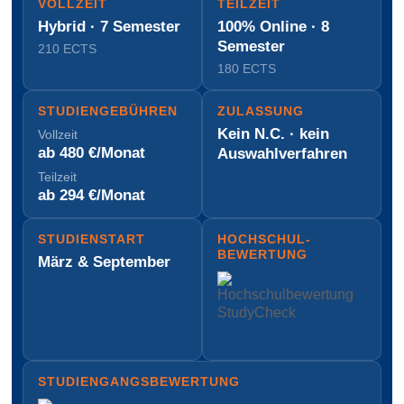
VOLLZEIT
TEILZEIT
Hybrid · 7 Semester
100% Online · 8
Semester
210 ECTS
180 ECTS
STUDIEN­GEBÜHREN
ZULASSUNG
Kein N.C. · kein
Vollzeit
ab 480 €/Monat
Auswahl­verfahren
Teilzeit
ab 294 €/Monat
STUDIENSTART
HOCH­SCHUL­
BEWERTUNG
März & September
STUDIENGANGS­BEWERTUNG