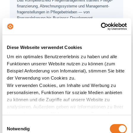
Das Kompetenzfeld Pflege­management trainiert Pflege­
finanzierung, Abrechnungs­systeme und Management­
fragen­stellungen in Pflege­betrieben — von
Personalplanung bis Business Development.
PARALLELE 3
Diese Webseite verwendet Cookies
Reformdruck macht
Um ein optimales Benutzererlebnis zu haben und alle
kaufmännisches Know-how
Funktionen unserer Website nutzen zu können (zum
unverzichtbar
Beispiel Anforderung von Infomaterial), stimmen Sie bitte
der Verwendung von Cookies zu.
Krankenhaus­reform, DRG-System, Pflege­
versicherungsreform, Investitions­stau: Gesundheits­
Wir verwenden Cookies, um Inhalte und Werbung zu
einrichtungen stehen unter massivem
personalisieren, Funktionen für soziale Medien anbieten
wirtschaftlichem Druck. Wer die Branche führen will,
zu können und die Zugriffe auf unsere Website zu
muss Finanzierung, Abrechnung und
analysieren. Außerdem geben wir Informationen zu Ihrer
Versorgungsstruktur nicht nur kennen, sondern
Verwendung unserer Website an unsere Partner für
steuern können.
soziale Medien, Werbung und Analysen weiter. Unsere
Einwilligungsauswahl
Partner führen diese Informationen möglicherweise mit
Notwendig
SO ANTWORTET DIE NBS