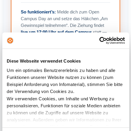
So funktioniert’s:
Melde dich zum Open
Campus Day an und setze das Häkchen „Am
Gewinnspiel teilnehmen“. Die Ziehung findet
live um 17:00 Uhr auf dem Campus
statt —
Anwesenheit ist Voraussetzung. Den Gewinn
übergeben wir dir bei deinem Studienstart an
der NBS persönlich auf dem Campus.
Diese Webseite verwendet Cookies
Um ein optimales Benutzererlebnis zu haben und alle
Funktionen unserer Website nutzen zu können (zum
Beispiel Anforderung von Infomaterial), stimmen Sie bitte
der Verwendung von Cookies zu.
Wir verwenden Cookies, um Inhalte und Werbung zu
DAS PROGRAMM
personalisieren, Funktionen für soziale Medien anbieten
Das Programm im
zu können und die Zugriffe auf unsere Website zu
analysieren. Außerdem geben wir Informationen zu Ihrer
Überblick
Verwendung unserer Website an unsere Partner für