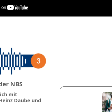
der NBS
äch mit
l Heinz Daube und