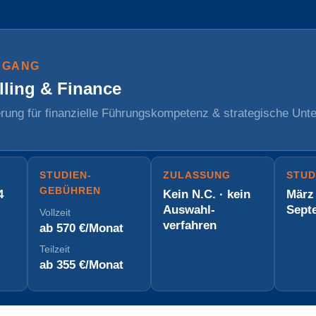
NGANG
lling & Finance
erung für finanzielle Führungskompetenz & strategische Un
STUDIEN­
ZULASSUNG
STUD
GEBÜHREN
4
Kein N.C. · kein
März
Auswahl­
Sept
Vollzeit
verfahren
ab 570 €/Monat
Teilzeit
ab 355 €/Monat