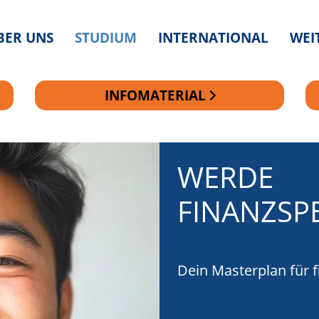
BER UNS
STUDIUM
INTERNATIONAL
WEI
INFOMATERIAL
WERDE
WERDE
FINANZSPE
FINANZSPE
Dein Masterplan für 
Dein Masterplan für 