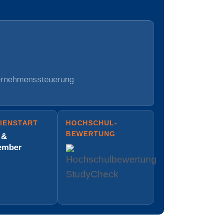
ternehmenssteuerung
IENSTART
HOCH­SCHUL­
BEWERTUNG
 &
ember