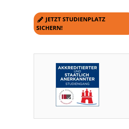
JETZT STUDIENPLATZ
SICHERN!