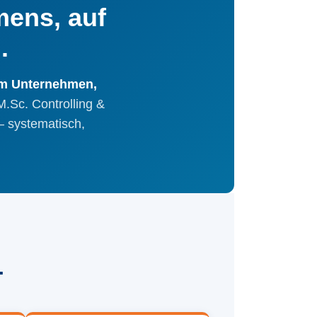
mens, auf
.
m Unternehmen,
M.Sc. Controlling &
— systematisch,
…