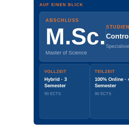
AUF EINEN BLICK
ABSCHLUSS
M.Sc.
STUDIE
Contro
Spezialisi
Master of Science
VOLLZEIT
TEILZEIT
Hybrid · 3
100% Online · 
Semester
Semester
90 ECTS
90 ECTS