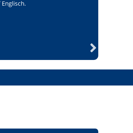
 Englisch.
 Englisch.
Next