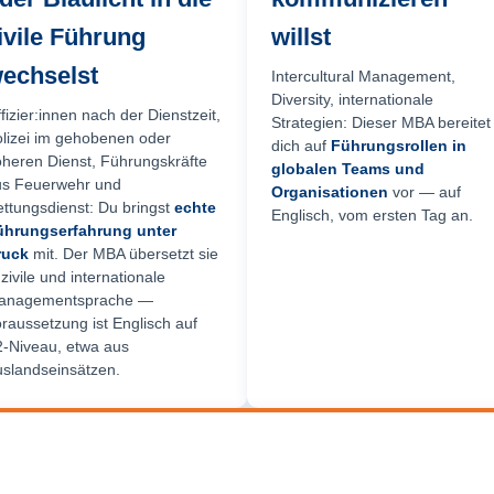
ivile Führung
willst
echselst
Intercultural Management,
Diversity, internationale
fizier:innen nach der Dienstzeit,
Strategien: Dieser MBA bereitet
lizei im gehobenen oder
dich auf
Führungsrollen in
heren Dienst, Führungskräfte
globalen Teams und
us Feuerwehr und
Organisationen
vor — auf
ttungsdienst: Du bringst
echte
Englisch, vom ersten Tag an.
ührungserfahrung unter
ruck
mit. Der MBA übersetzt sie
 zivile und internationale
anagement­sprache —
raussetzung ist Englisch auf
-Niveau, etwa aus
slandseinsätzen.