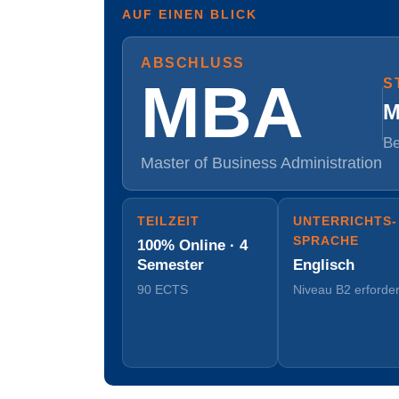
AUF EINEN BLICK
ABSCHLUSS
MBA
S
M
Be
Master of Business Administration
TEILZEIT
UNTERRICHTS­
SPRACHE
100% Online · 4
Semester
Englisch
90 ECTS
Niveau B2 erforder