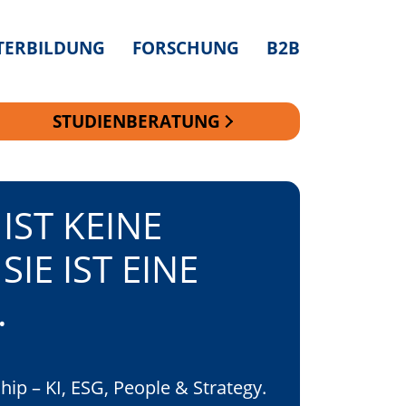
TERBILDUNG
FORSCHUNG
B2B
STUDIENBERATUNG
IST KEINE
IST KEINE
SIE IST EINE
SIE IST EINE
.
.
p – KI, ESG, People & Strategy.
p – KI, ESG, People & Strategy.