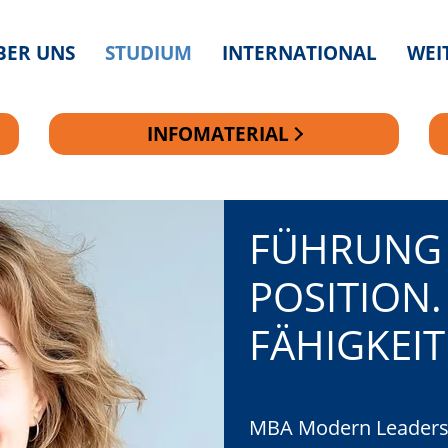
BER UNS
STUDIUM
INTERNATIONAL
WEI
INFOMATERIAL
FÜHRUNG 
FÜHRUNG 
POSITION. 
POSITION. 
FÄHIGKEIT
FÄHIGKEIT
MBA Modern Leadershi
MBA Modern Leadershi