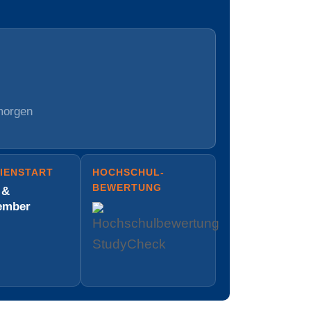
morgen
IENSTART
HOCH­SCHUL­
BEWERTUNG
 &
ember