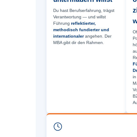
z
Du hast Berufserfahrung, trägst
Verantwortung — und willst
w
Führung
reflektierter,
methodisch fundierter und
Of
internationaler
angehen. Der
Po
MBA gibt dir den Rahmen.
hö
a
Re
F
D
in
M
Vo
B2
Au