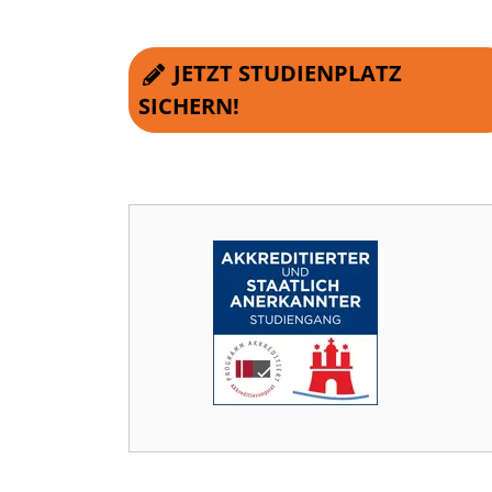
JETZT STUDIENPLATZ
SICHERN!