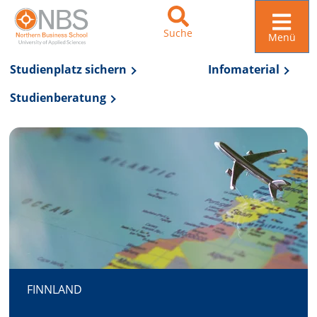
Suche
Menü
Studienplatz sichern
Infomaterial
Studienberatung
Zur Navigation springen
Zum Inhalt springen
FINNLAND