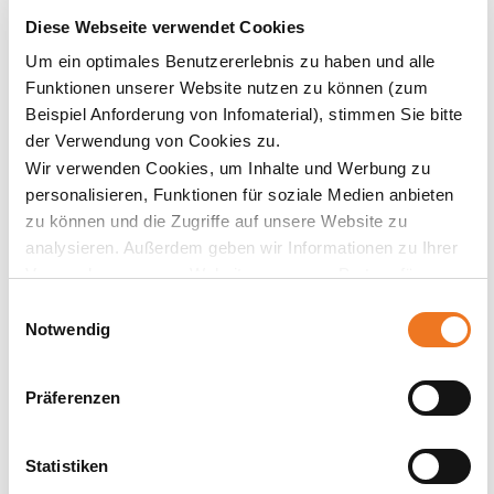
Diese Webseite verwendet Cookies
Um ein optimales Benutzererlebnis zu haben und alle
Funktionen unserer Website nutzen zu können (zum
Beispiel Anforderung von Infomaterial), stimmen Sie bitte
der Verwendung von Cookies zu.
Wir verwenden Cookies, um Inhalte und Werbung zu
personalisieren, Funktionen für soziale Medien anbieten
zu können und die Zugriffe auf unsere Website zu
analysieren. Außerdem geben wir Informationen zu Ihrer
Verwendung unserer Website an unsere Partner für
soziale Medien, Werbung und Analysen weiter. Unsere
Einwilligungsauswahl
Partner führen diese Informationen möglicherweise mit
Notwendig
weiteren Daten zusammen, die Sie ihnen bereitgestellt
haben oder die sie im Rahmen Ihrer Nutzung der Dienste
Präferenzen
gesammelt haben.
Statistiken