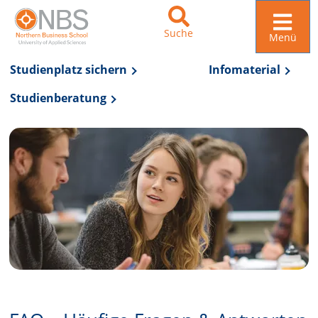
Suche
Menü
Studienplatz sichern
Infomaterial
Studienberatung
Zur Navigation springen
Zum Inhalt springen