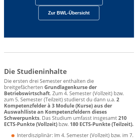
Zur BWL-Übersicht
Die Studieninhalte
Die ersten drei Semester enthalten die
breitgefächerten
Grundlagenkurse der
Betriebswirtschaft
. Zum 4. Semester (Vollzeit) bzw.
zum 5. Semester (Teilzeit) studierst du dann u.a.
2
Kompetenzfelder à 3 Module (Kurse) aus der
Auswahlliste an Kompetenzfeldern dieses
Schwerpunkts
. Das Studium umfasst insgesamt
210
ECTS-Punkte (Vollzeit)
bzw.
180 ECTS-Punkte (Teilzeit).
Interdisziplinär: Im 4. Semester (Vollzeit) bzw. im 7.