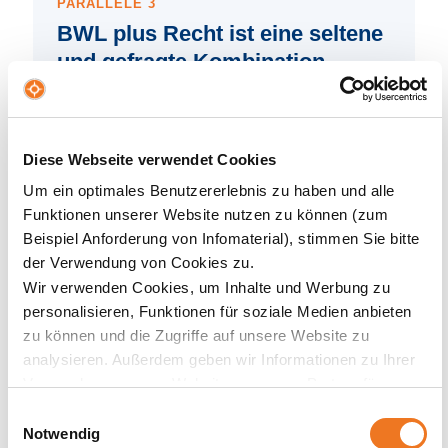
PARALLELE 3
BWL plus Recht ist eine seltene
und gefragte Kombination
Reine Juristen denken selten betriebswirtschaftlich.
Reine BWLer können Verträge oft nicht sicher
beurteilen. Die Schnittmenge — kaufmännisch
Diese Webseite verwendet Cookies
ausgebildet und rechtssicher — ist auf dem
Arbeitsmarkt strukturell unterversorgt.
Um ein optimales Benutzererlebnis zu haben und alle
Funktionen unserer Website nutzen zu können (zum
SO ANTWORTET DIE NBS
Beispiel Anforderung von Infomaterial), stimmen Sie bitte
Das BWL-Studium mit Wirtschaftsrecht liefert genau
der Verwendung von Cookies zu.
diese Doppelkompetenz: vollständiges BWL-Fundament
Wir verwenden Cookies, um Inhalte und Werbung zu
und zwei Rechtskompetenzfelder, die in der Praxis
personalisieren, Funktionen für soziale Medien anbieten
unmittelbar anwendbar sind — ohne Jurastudium.
zu können und die Zugriffe auf unsere Website zu
analysieren. Außerdem geben wir Informationen zu Ihrer
Verwendung unserer Website an unsere Partner für
soziale Medien, Werbung und Analysen weiter. Unsere
Einwilligungsauswahl
Partner führen diese Informationen möglicherweise mit
Notwendig