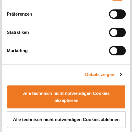
weiteren Daten zusammen, die Sie ihnen bereitgestellt
DEINE ZWEITE HÄLFTE
haben oder die sie im Rahmen Ihrer Nutzung der Dienste
Präferenzen
Schwerpunkt = 2
gesammelt haben.
Kompetenz­felder à 3
Statistiken
Module
Beide Kompetenz­felder sind gesetzt — du
Marketing
studierst alle 6 Module dieses Schwerpunkts.
Details zeigen
Wirtschafts­privatrecht
GESETZT
Alle technisch nicht notwendigen Cookies
akzeptieren
MODUL
Grundlagen des Rechts
Alle technisch nicht notwendigen Cookies ablehnen
Arten der Rechtsnormen und Anspruchs­