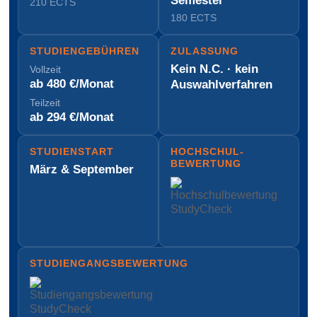
Semester
210 ECTS
180 ECTS
STUDIEN­GEBÜHREN
ZULASSUNG
Kein N.C. · kein
Vollzeit
ab 480 €/Monat
Auswahl­verfahren
Teilzeit
ab 294 €/Monat
STUDIENSTART
HOCH­SCHUL­
BEWERTUNG
März & September
STUDIENGANGS­BEWERTUNG