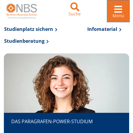
Suche
Menü
Studienplatz sichern
Infomaterial
Studienberatung
Zur Navigation springen
Zum Inhalt springen
DAS PARAGRAFEN-POWER-STUDIUM
DAS PARAGRAFEN-POWER-STUDIUM