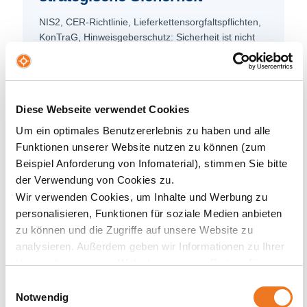
NIS2, CER-Richtlinie, Lieferketten­sorgfalts­pflichten,
KonTraG, Hinweis­geber­schutz: Sicherheit ist nicht
mehr Kür, sondern Pflicht — mit Haftungs­risiken bis
in die Geschäfts­führung. Wer Compliance, Risk und
Resilienz steuern kann, wird zur unverzicht­baren
Schnitt­stelle.
Diese Webseite verwendet Cookies
SO ANTWORTET DIE NBS
Um ein optimales Benutzererlebnis zu haben und alle
Eigene Kompetenzfelder zu „Compliance &
Funktionen unserer Website nutzen zu können (zum
Wirtschaftskriminalität" und „Krise & Resilienz" machen
Beispiel Anforderung von Infomaterial), stimmen Sie bitte
genau diese Steuerung zur Kernkompetenz —
der Verwendung von Cookies zu.
rechtssicher aufgestellt, bevor Haftung greift.
Wir verwenden Cookies, um Inhalte und Werbung zu
personalisieren, Funktionen für soziale Medien anbieten
zu können und die Zugriffe auf unsere Website zu
PARALLELE 3
analysieren. Außerdem geben wir Informationen zu Ihrer
Sicherheit wird C-Level —
Verwendung unserer Website an unsere Partner für
Berufsbilder wachsen mit
soziale Medien, Werbung und Analysen weiter. Unsere
Einwilligungsauswahl
Partner führen diese Informationen möglicherweise mit
Notwendig
Der Chief Security Officer ist in vielen Konzernen