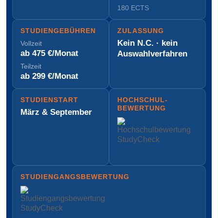
180 ECTS
STUDIEN­GEBÜHREN
ZULASSUNG
Kein N.C. · kein
Vollzeit
ab 475 €/Monat
Auswahl­verfahren
Teilzeit
ab 299 €/Monat
STUDIENSTART
HOCH­SCHUL­
BEWERTUNG
März & September
STUDIENGANGS­BEWERTUNG