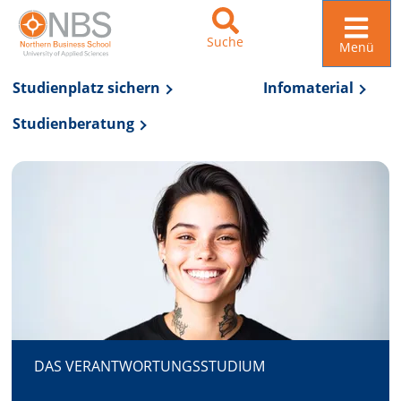
Suche
Menü
Studienplatz sichern
Infomaterial
Studienberatung
Zur Navigation springen
Zum Inhalt springen
DAS VERANTWORTUNGSSTUDIUM
DAS VERANTWORTUNGSSTUDIUM