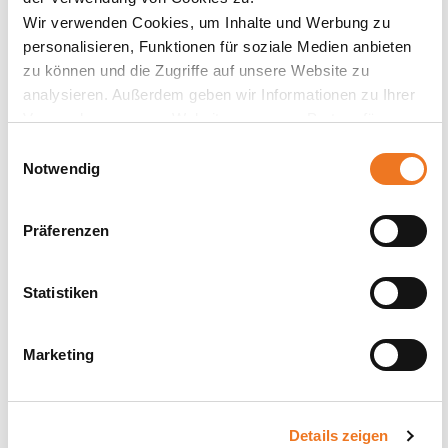
Wir verwenden Cookies, um Inhalte und Werbung zu
personalisieren, Funktionen für soziale Medien anbieten
zu können und die Zugriffe auf unsere Website zu
analysieren. Außerdem geben wir Informationen zu Ihrer
Verwendung unserer Website an unsere Partner für
FLEXIBEL STUDIEREN – DEIN STUDIUM, DEINE
soziale Medien, Werbung und Analysen weiter. Unsere
Einwilligungsauswahl
ENTSCHEIDUNG
Partner führen diese Informationen möglicherweise mit
Notwendig
weiteren Daten zusammen, die Sie ihnen bereitgestellt
► MEHR ERFAHREN
haben oder die sie im Rahmen Ihrer Nutzung der Dienste
Präferenzen
gesammelt haben.
Statistiken
Marketing
Details zeigen