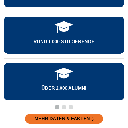
1.000 STUDIERENDE
33 PRO
ER 2.000 ALUMNI
6 FORSC
MEHR DATEN & FAKTEN