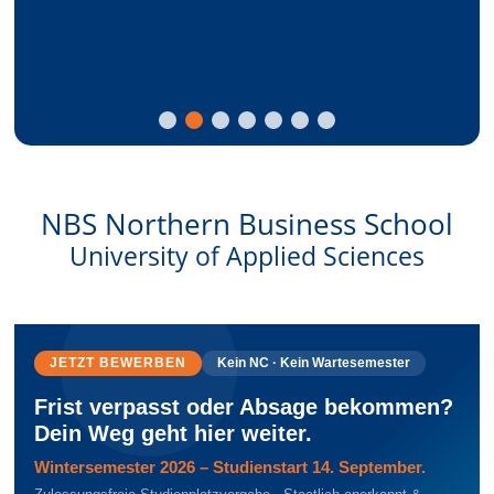
► MEHR ERFAHREN
► MEHR ERFAHREN
► MEHR ERFAHREN
► MEHR ERFAHREN
► MEHR ERFAHREN
► MEHR ERFAHREN
NBS Northern Business School
University of Applied Sciences
JETZT BEWERBEN
Kein NC · Kein Wartesemester
Frist verpasst oder Absage bekommen?
Dein Weg geht hier weiter.
Wintersemester 2026 – Studienstart 14. September.