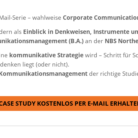
Mail-Serie – wahlweise
Corporate Communicatio
dern als
Einblick in Denkweisen, Instrumente u
ikationsmanagement (B.A.)
an der
NBS Northe
eine
kommunikative Strategie
wird – Schritt für Sc
denken liegt (oder nicht).
Kommunikationsmanagement
der richtige Studi
CASE STUDY KOSTENLOS PER E-MAIL ERHALTE