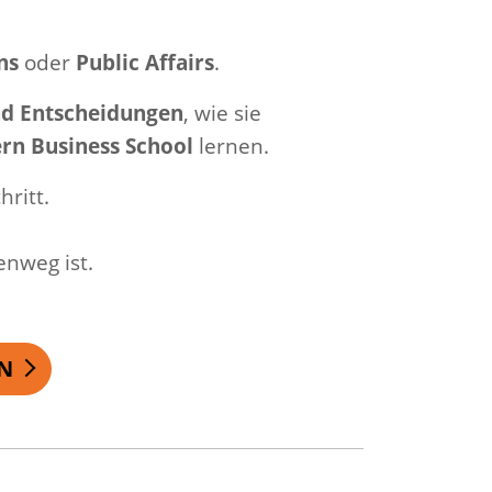
ns
oder
Public Affairs
.
nd Entscheidungen
, wie sie
rn Business School
lernen.
hritt.
enweg ist.
N