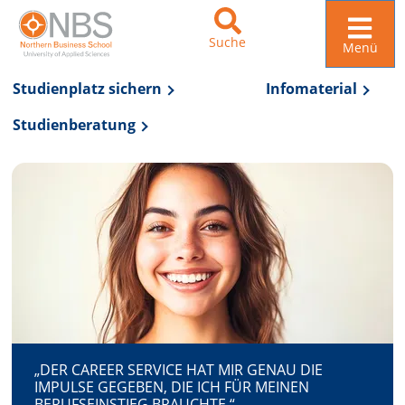
Suche
Menü
Studienplatz sichern
Infomaterial
Studienberatung
Zur Navigation springen
Zum Inhalt springen
„DER CAREER SERVICE HAT MIR GENAU DIE
IMPULSE GEGEBEN, DIE ICH FÜR MEINEN
BERUFSEINSTIEG BRAUCHTE.“