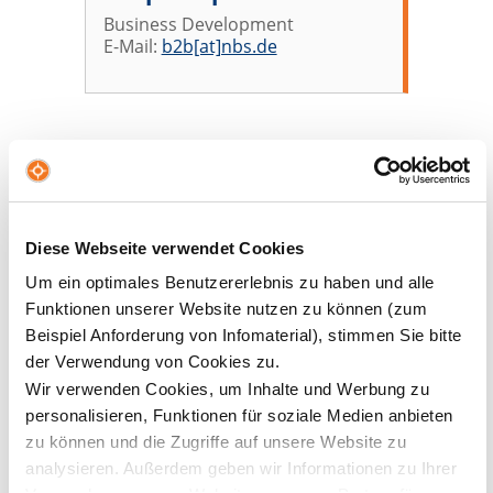
Business Development
E-Mail:
b2b[at]nbs.de
Existenzgründer-Beratung
Das
Institut für Unternehmensrechnung,
Diese Webseite verwendet Cookies
Finanzmanagement und Controlling (IUCF)
bietet jeden
Um ein optimales Benutzererlebnis zu haben und alle
dritten Mittwoch im Monat (mit Ausnahme der
Funktionen unserer Website nutzen zu können (zum
Semesterferien) kostenfrei eine
Sprechstunde für NBS-
Unternehmensgründer
und -gründerinnen
und
Beispiel Anforderung von Infomaterial), stimmen Sie bitte
solche, die es werden wollen, an.
der Verwendung von Cookies zu.
Wir verwenden Cookies, um Inhalte und Werbung zu
Interesse? Melde dich bei Prof. Dr. Marco Becker unter
personalisieren, Funktionen für soziale Medien anbieten
becker[at]nbs.de
.
zu können und die Zugriffe auf unsere Website zu
analysieren. Außerdem geben wir Informationen zu Ihrer
Ansprechpartner