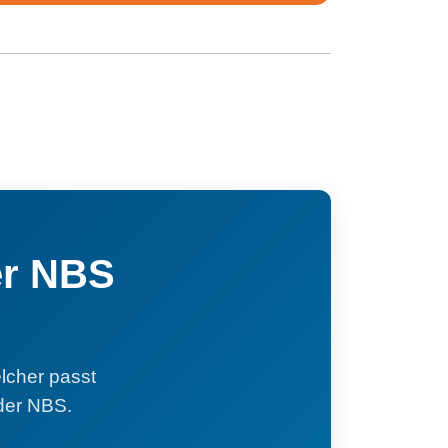
er NBS
lcher passt
der NBS.