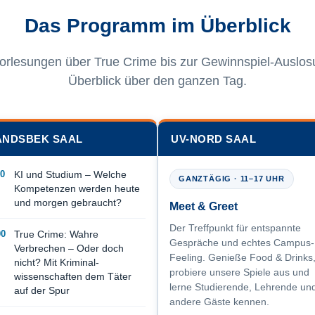
Das Programm im Überblick
orlesungen über True Crime bis zur Gewinnspiel-Auslo
Überblick über den ganzen Tag.
NDSBEK SAAL
UV-NORD SAAL
00
KI und Studium – Welche
GANZTÄGIG · 11–17 UHR
Kompetenzen werden heute
und morgen gebraucht?
Meet & Greet
Der Treffpunkt für entspannte
00
True Crime: Wahre
Gespräche und echtes Campus-
Verbrechen – Oder doch
Feeling. Genieße Food & Drinks
nicht? Mit Kriminal­
probiere unsere Spiele aus und
wissenschaften dem Täter
lerne Studierende, Lehrende un
auf der Spur
andere Gäste kennen.