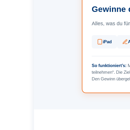
Gewinne d
Alles, was du fü
iPad
So funktioniert’s:
M
teilnehmen“. Die Zi
Den Gewinn übergeb