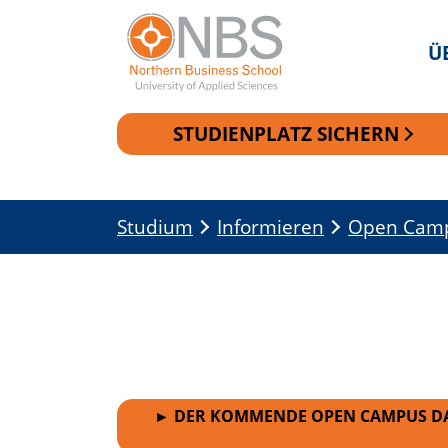
Ü
STUDIENPLATZ SICHERN
Zur Navigation springen
Zum Inhalt springen
Studium
Informieren
Open Cam
► DER KOMMENDE OPEN CAMPUS DAY 