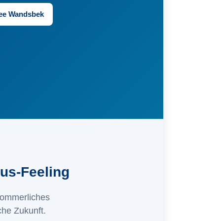
ee Wandsbek
pus-Feeling
sommerliches
che Zukunft.