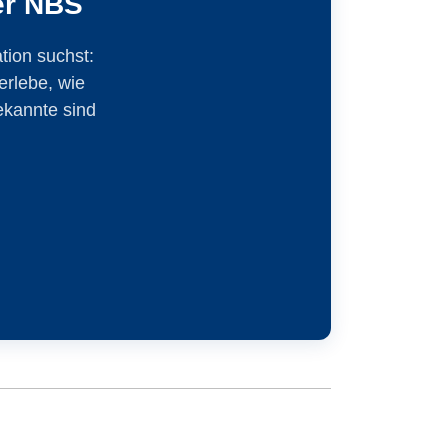
er NBS
tion suchst:
rlebe, wie
ekannte sind