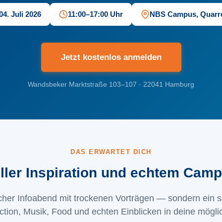
4. Juli 2026
11:00–17:00 Uhr
NBS Campus, Quarr
Jetzt kostenlos anmelden
Wandsbeker Marktstraße 103–107 · 22041 Hamburg
DAS ERWARTET DICH
ller Inspiration und echtem Cam
scher Infoabend mit trockenen Vorträgen — sondern ein 
ction, Musik, Food und echten Einblicken in deine mögli