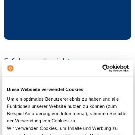
Erfahrungsberichte
Prof. Dr. Carl Heinz Daube, Prorektor
Diese Webseite verwendet Cookies
Forschung/Professur Finanzierung, Riga
(Lettland)
Um ein optimales Benutzererlebnis zu haben und alle
Funktionen unserer Website nutzen zu können (zum
Beispiel Anforderung von Infomaterial), stimmen Sie bitte
Ines Koch, International Office/Marketing,
der Verwendung von Cookies zu.
Porto (Portugal)
Wir verwenden Cookies, um Inhalte und Werbung zu