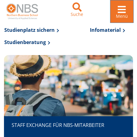
Suche
Menü
Studienplatz sichern
Infomaterial
Studienberatung
Zur Navigation springen
Zum Inhalt springen
STAFF EXCHANGE FÜR NBS-MITARBEITER