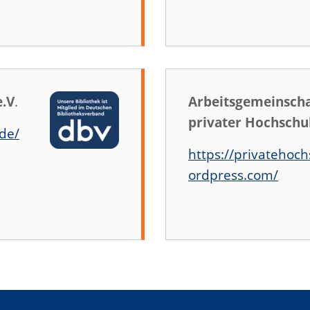
e.V
.
Arbeitsgemeinscha
privater Hochschu
de/
https://privatehoc
ordpress.com/