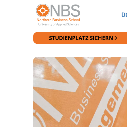
Ü
STUDIENPLATZ SICHERN
Zur Navigation springen
Zum Inhalt springen