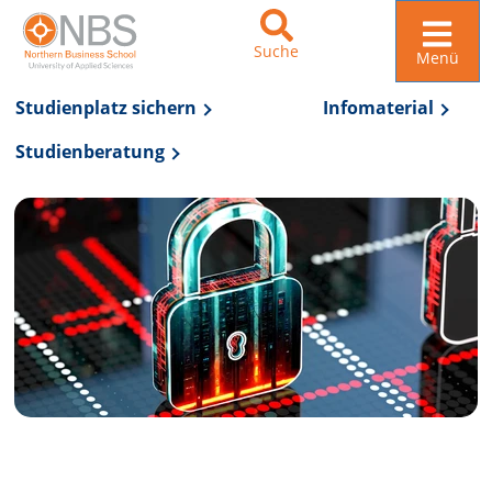
Suche
Menü
Studienplatz sichern
Infomaterial
Studienberatung
Zur Navigation springen
Zum Inhalt springen