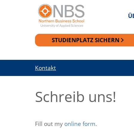
Ü
STUDIENPLATZ SICHERN
Zur Navigation springen
Zum Inhalt springen
Kontakt
Schreib uns!
Fill out my
online form
.