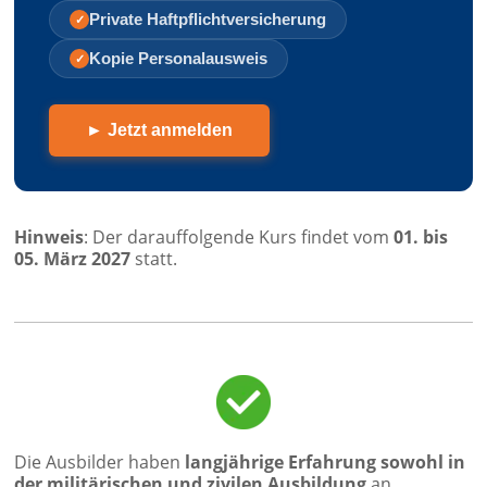
Private Haft­pflicht­versicherung
✓
Kopie Personal­ausweis
✓
► Jetzt anmelden
Hinweis
: Der darauffolgende Kurs findet vom
01. bis
05. März 2027
statt.
Die Ausbilder haben
langjährige Erfahrung sowohl in
der militärischen und zivilen Ausbildung
an