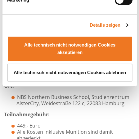
Teilnahmevoraussetzungen
Termin:
Mo., 24. August 2026 bis Fr., 28. August 2026
Details zeigen
Montag bis Mittwoch von 09:00 - 16:15 Uhr,
Donnerstag und Freitag von 08:00 - 16:15
Uhr
Alle technisch nicht notwendigen Cookies
Anmeldefrist:
akzeptieren
Spätestens 2 Wochen vor dem Starttermin, da die
Durchführung noch behördlich genehmigt
Alle technisch nicht notwendigen Cookies ablehnen
werden muss.
Ort:
NBS Northern Business School, Studienzentrum
AlsterCity, Weidestraße 122 c, 22083 Hamburg
Teilnahmegebühr:
449,- Euro
Alle Kosten inklusive Munition sind damit
abgedeckt.