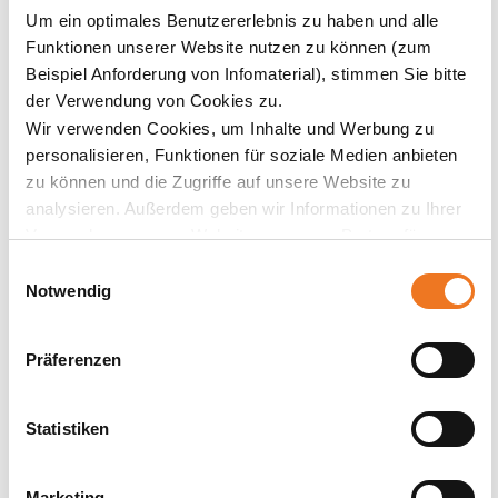
► Jahrelange Erfahrung in der militärischen und zivilen
Um ein optimales Benutzererlebnis zu haben und alle
Ausbildung an Handwaffen sowie im Einsatz von
Funktionen unserer Website nutzen zu können (zum
Handwaffen
Beispiel Anforderung von Infomaterial), stimmen Sie bitte
► Schießlehrer Handwaffen Bundeswehr
der Verwendung von Cookies zu.
► Schießleiter gemäß BDMP
Wir verwenden Cookies, um Inhalte und Werbung zu
personalisieren, Funktionen für soziale Medien anbieten
zu können und die Zugriffe auf unsere Website zu
analysieren. Außerdem geben wir Informationen zu Ihrer
Verwendung unserer Website an unsere Partner für
Till Walther
soziale Medien, Werbung und Analysen weiter. Unsere
Einwilligungsauswahl
► Jahrelange Erfahrung in der militärischen und zivilen
Partner führen diese Informationen möglicherweise mit
Notwendig
Ausbildung an Handwaffen sowie im Einsatz von
weiteren Daten zusammen, die Sie ihnen bereitgestellt
Handwaffen
haben oder die sie im Rahmen Ihrer Nutzung der Dienste
► Schießleiter gemäß BDMP
Präferenzen
gesammelt haben.
Statistiken
Termin | Anmeldefrist | Ort |
Teilnahmegebühr |
Marketing