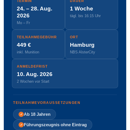
TERMIN
DAUER
24. – 28. Aug.
1 Woche
2026
tägl. bis 16:15 Uhr
Mo – Fr
TEILNAHME­GEBÜHR
ORT
449 €
Hamburg
inkl. Munition
NBS Alster­City
ANMELDE­FRIST
10. Aug. 2026
2 Wochen vor Start
TEILNAHME­VORAUSSETZUNGEN
Ab 18 Jahren
✓
Führungszeugnis ohne Eintrag
✓