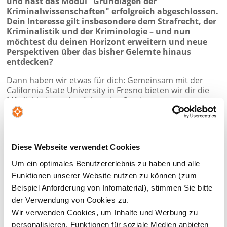
und hast das Modul "Grundlagen der
Kriminalwissenschaften" erfolgreich abgeschlossen.
Dein Interesse gilt insbesondere dem Strafrecht, der
Kriminalistik und der Kriminologie – und nun
möchtest du deinen Horizont erweitern und neue
Perspektiven über das bisher Gelernte hinaus
entdecken?
Dann haben wir etwas für dich: Gemeinsam mit der
California State University in Fresno bieten wir dir die
Möglichkeit, an den folgenden Seminaren
teilzunehmen:
Forensic Evidence and Analysis
(CRIM113)
August-Oktober 2026
Diese Webseite verwendet Cookies
Um ein optimales Benutzererlebnis zu haben und alle
Der Kurs vermittelt grundlegende Kenntnisse zur
forensischen Beweissicherung und Tatortarbeit, mit
Funktionen unserer Website nutzen zu können (zum
Schwerpunkt auf wissenschaftlich geprüften und
Beispiel Anforderung von Infomaterial), stimmen Sie bitte
zuverlässigen Methoden. Behandelt werden das
der Verwendung von Cookies zu.
Erkennen, Dokumentieren, Sichern, Aufbereiten und
Wir verwenden Cookies, um Inhalte und Werbung zu
Analysieren von Spuren. Zudem werden ethische
personalisieren, Funktionen für soziale Medien anbieten
Pflichten von Sachverständigen sowie mögliche