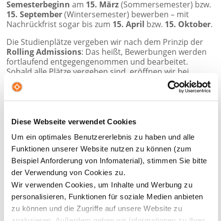
Semesterbeginn
am
15. März
(Sommersemester) bzw.
15. September
(Wintersemester) bewerben – mit
Nachrückfrist sogar bis zum
15. April
bzw.
15. Oktober
.
Die Studienplätze vergeben wir nach dem Prinzip der
Rolling Admissions
: Das heißt, Bewerbungen werden
fortlaufend entgegengenommen und bearbeitet.
Sobald alle Plätze vergeben sind, eröffnen wir bei
Bedarf eine zusätzliche Kohorte.
Unser Tipp:
Für einen entspannten Studienstart und
die Teilnahme an unseren Onboarding-Angeboten (z.B.
StudyMates, Semestereröffnungsfeier,
Diese Webseite verwendet Cookies
Vorbereitungskurse) empfehlen wir dir, deinen
Um ein optimales Benutzererlebnis zu haben und alle
Studienplatz möglichst frühzeitig – idealerweise bis
spätestens zum
1. März
bzw.
1. September
– zu
Funktionen unserer Website nutzen zu können (zum
sichern.
Beispiel Anforderung von Infomaterial), stimmen Sie bitte
der Verwendung von Cookies zu.
Wir verwenden Cookies, um Inhalte und Werbung zu
JETZT STUDIENPLATZ SICHERN!
personalisieren, Funktionen für soziale Medien anbieten
zu können und die Zugriffe auf unsere Website zu
analysieren. Außerdem geben wir Informationen zu Ihrer