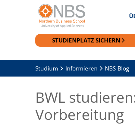
Ü
STUDIENPLATZ SICHERN
Zur Navigation springen
Zum Inhalt springen
Studium
Informieren
NBS-Blog
BWL studieren:
Vorbereitung