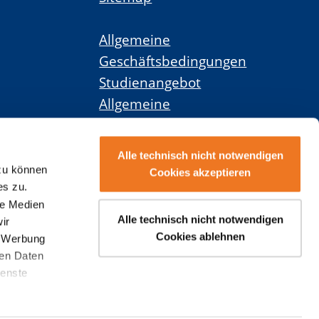
Allgemeine
Geschäftsbedingungen
Studienangebot
Allgemeine
Geschäftsbedingungen
Weiterbildungsangebot
Alle technisch nicht notwendigen
 zu können
Cookies akzeptieren
Widerruf
es zu.
le Medien
Kündigung
Alle technisch nicht notwendigen
ir
Studienvertrag
Cookies ablehnen
, Werbung
ren Daten
ienste