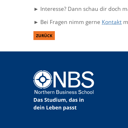
► Interesse? Dann schau dir doch m
► Bei Fragen nimm gerne
Kontakt
mi
ZURÜCK