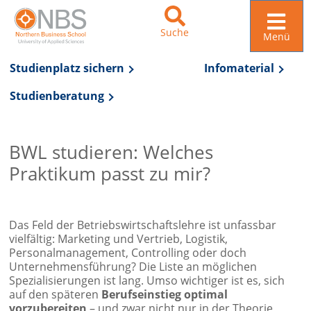
Suche
Menü
Studienplatz sichern
Infomaterial
Studienberatung
Zur Navigation springen
Zum Inhalt springen
BWL studieren: Welches
Praktikum passt zu mir?
Das Feld der Betriebswirtschaftslehre ist unfassbar
vielfältig: Marketing und Vertrieb, Logistik,
Personalmanagement, Controlling oder doch
Unternehmensführung? Die Liste an möglichen
Spezialisierungen ist lang. Umso wichtiger ist es, sich
auf den späteren
Berufseinstieg optimal
vorzubereiten
– und zwar nicht nur in der Theorie,