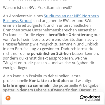
Warum ist ein BWL-Praktikum sinnvoll?
Als Absolvent/-in eines
Studiums an der NBS Northern
Business School
, sind angehende BWL-er und BWL-
erinnen breit aufgestellt und in unterschiedlichen
Branchen sowie Unternehmensbereichen einsetzbar.
Da kann es für die eigene
berufliche Orientierung
nur
von Vorteil sein, bereits während des Studiums so viel
Praxiserfahrung wie möglich zu sammeln und Einblick
in den Berufsalltag zu gewinnen. Dadurch lernst du
nicht nur deine
persönlichen Stärken
besser kennen,
sondern du kannst direkt ausprobieren, welche
Tätigkeiten zu dir passen – und welche Aufgaben dir
weniger liegen.
Auch kann ein Praktikum dabei helfen, erste
professionelle
Kontakte zu knüpfen
und wichtige
Erfahrungen zu sammeln
, die potenzielle Arbeitgeber
später in deinem Lebenslauf wiederfinden. Dieser ist
schließlich deine ganz persönliche Visitenkarte in der
Arbeitswelt, deshalb gilt: Je mehr Büroluft du bereits im
Studium geschnuppert hast, desto besser stehen deine