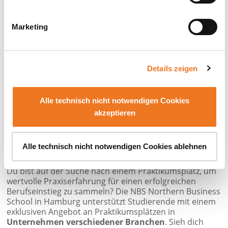
Fragen der Personalführung zu verknüpfen und mit
qualifizierten Mitarbeitenden die Wirtschaftlichkeit des
Unternehmens zu verbessern.
Marketing
BWL-Praktikum im Controlling
Zunächst einmal scheint es naheliegend, als BWL-
Details zeigen
Studierende/-r beruflich im Rechnungswesen Fuß zu
fassen. Doch auch dieser Berufszweig lässt sich mit
anderen Disziplinen verknüpfen, denn schließlich ist
Alle technisch nicht notwendigen Cookies
das Controlling die Basis für
operative und
strategische Entscheidungen
akzeptieren
, die bis auf die Ebene
der
Unternehmensführung
reichen.
Exklusive Angebote an der NBS Northern Business
Alle technisch nicht notwendigen Cookies ablehnen
School
Du bist auf der Suche nach einem Praktikumsplatz, um
wertvolle Praxiserfahrung für einen erfolgreichen
Berufseinstieg zu sammeln? Die NBS Northern Business
School in Hamburg unterstützt Studierende mit einem
exklusiven Angebot an Praktikumsplätzen in
Unternehmen verschiedener Branchen
. Sieh dich