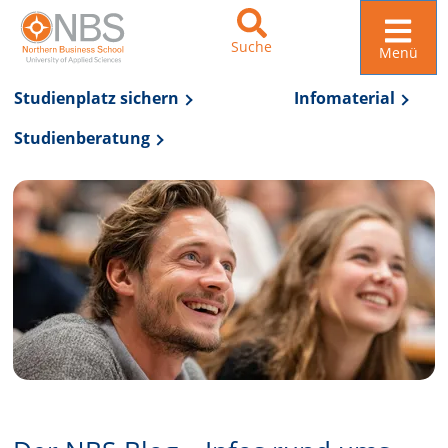
Suche
Menü
Studienplatz sichern
Infomaterial
Studienberatung
Zur Navigation springen
Zum Inhalt springen