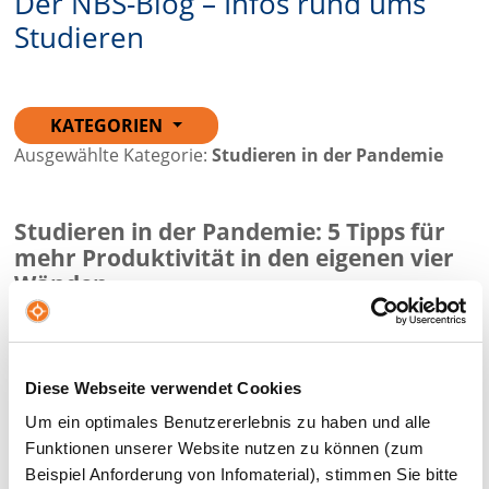
Der NBS-Blog – Infos rund ums
Studieren
KATEGORIEN
Ausgewählte Kategorie:
Studieren in der Pandemie
Studieren in der Pandemie: 5 Tipps für
mehr Produktivität in den eigenen vier
Wänden
Du hast dich für ein Studium eingeschrieben und freust
dich auf das Leben am Campus – doch dann macht dir
die Pandemie einen gehörigen Strich durch…
Diese Webseite verwendet Cookies
WEITERLESEN
Um ein optimales Benutzererlebnis zu haben und alle
Funktionen unserer Website nutzen zu können (zum
Uni und Corona: 5 Tipps für
Beispiel Anforderung von Infomaterial), stimmen Sie bitte