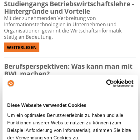
Studiengangs Betriebswirtschaftslehre -
Hintergründe und Vorteile
Mit der zunehmenden Verbreitung von
Informationstechnologien in Unternehmen und
Organisationen gewinnt die Wirtschaftsinformatik
stetig an Bedeutung.
WEITERLESEN
Berufsperspektiven: Was kann man mit
BWL machen?
Ein Studium der Betriebswirtschaftslehre (BWL)
eröffnet Absolventinnen und Absolventen eine Vielzahl
an Jobmöglichkeiten in spannenden
Unternehmensbereichen. An der privaten Hochschule
NBS Northern Business School in Hamburg können
Diese Webseite verwendet Cookies
Interessierte ein BWL-Studium in Hamburg sowohl in
Um ein optimales Benutzererlebnis zu haben und alle
Vollzeit als auch in Teilzeit absolvieren.
Funktionen unserer Website nutzen zu können (zum
WEITERLESEN
Beispiel Anforderung von Infomaterial), stimmen Sie bitte
der Verwendung von Cookies zu.