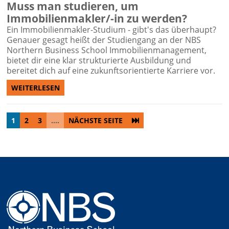
Muss man studieren, um
Immobilienmakler/-in zu werden?
Ein Immobilienmakler-Studium - gibt's das überhaupt?
Genauer gesagt heißt der Studiengang an der NBS
Northern Business School Immobilienmanagement,
bietet dir eine klar strukturierte Ausbildung und
bereitet dich auf eine zukunftsorientierte Karriere vor.
WEITERLESEN
1
2
3
....
NÄCHSTE SEITE