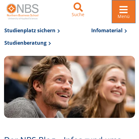
Suche
Menü
Studienplatz sichern
Infomaterial
Studienberatung
Zur Navigation springen
Zum Inhalt springen