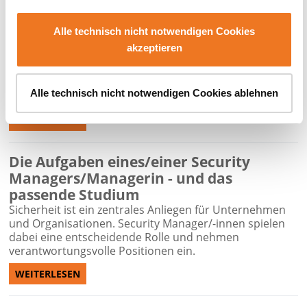
Wir klären auf: Was ist
Wirtschaftspsychologie?
Alle technisch nicht notwendigen Cookies
Wenn du mit dem Gedanken spielst, etwas in Richtung
akzeptieren
Psychologie zu studieren, schon mal von
Wirtschaftspsychologie gehört hast, aber nicht so recht
weißt, worum es dabei eigentlich geht, bist du hier
Alle technisch nicht notwendigen Cookies ablehnen
genau richtig.
WEITERLESEN
Die Aufgaben eines/einer Security
Managers/Managerin - und das
passende Studium
Sicherheit ist ein zentrales Anliegen für Unternehmen
und Organisationen. Security Manager/-innen spielen
dabei eine entscheidende Rolle und nehmen
verantwortungsvolle Positionen ein.
WEITERLESEN