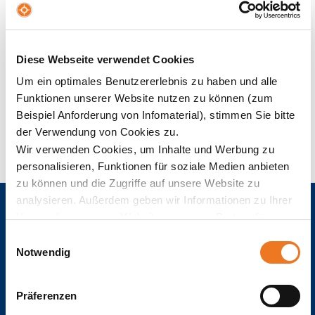
Der NBS-Blog – Infos rund ums
Studieren
Diese Webseite verwendet Cookies
KATEGORIEN
Um ein optimales Benutzererlebnis zu haben und alle
Ausgewählte Kategorie:
Funktionen unserer Website nutzen zu können (zum
Wirtschaftsrecht
Beispiel Anforderung von Infomaterial), stimmen Sie bitte
der Verwendung von Cookies zu.
Keine Nachrichten verfügbar.
Wir verwenden Cookies, um Inhalte und Werbung zu
personalisieren, Funktionen für soziale Medien anbieten
zu können und die Zugriffe auf unsere Website zu
analysieren. Außerdem geben wir Informationen zu Ihrer
Verwendung unserer Website an unsere Partner für
soziale Medien, Werbung und Analysen weiter. Unsere
Einwilligungsauswahl
Partner führen diese Informationen möglicherweise mit
Notwendig
weiteren Daten zusammen, die Sie ihnen bereitgestellt
haben oder die sie im Rahmen Ihrer Nutzung der Dienste
Präferenzen
gesammelt haben.