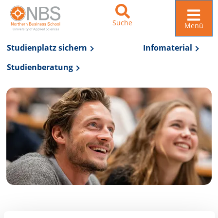
Suche
Menü
Studienplatz sichern
Infomaterial
Studienberatung
Zur Navigation springen
Zum Inhalt springen