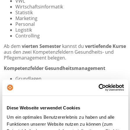
VWL
Wirtschaftsinformatik
Statistik
Marketing
Personal
Logistik
Controlling
Ab dem
vierten Semester
kannst du
vertiefende Kurse
aus den zwei Kompetenzfeldern Gesundheits- und
Pflegemanagement belegen.
Kompetenzfelder Gesundheitsmanagement
Grundlagen
Krankenhausmanagement
Management von Medizinischen
Versorgungszentren
Kompetenzfelder Pflegemanagement
Diese Webseite verwendet Cookies
Grundlagen
Um ein optimales Benutzererlebnis zu haben und alle
Finanzierung und Abrechnung von Pflege
Funktionen unserer Website nutzen zu können (zum
Fallstudie