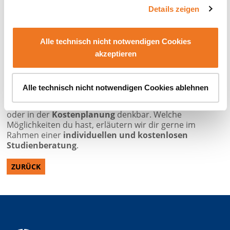
Details zeigen
Sozial- und Gesundheitsmanagement
Alten- und Pflegeheime
Krankenhäuser
Alle technisch nicht notwendigen Cookies
Ambulante Pflegedienste
Sozialstationen
akzeptieren
Du kannst aber auch einen Beruf bei einer
Krankenkasse
ergreifen und aktiv das
Alle technisch nicht notwendigen Cookies ablehnen
Gesundheitssystem gestalten. Zudem ist eine Karriere
in der
Personalführung
, im
Qualitätsmanagement
oder in der
Kostenplanung
denkbar. Welche
Möglichkeiten du hast, erläutern wir dir gerne im
Rahmen einer
individuellen und kostenlosen
Studienberatung
.
ZURÜCK