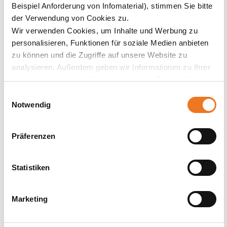
Beispiel Anforderung von Infomaterial), stimmen Sie bitte
der Verwendung von Cookies zu.
Wir verwenden Cookies, um Inhalte und Werbung zu
personalisieren, Funktionen für soziale Medien anbieten
zu können und die Zugriffe auf unsere Website zu
analysieren. Außerdem geben wir Informationen zu Ihrer
Verwendung unserer Website an unsere Partner für
soziale Medien, Werbung und Analysen weiter. Unsere
Einwilligungsauswahl
Partner führen diese Informationen möglicherweise mit
Notwendig
weiteren Daten zusammen, die Sie ihnen bereitgestellt
haben oder die sie im Rahmen Ihrer Nutzung der Dienste
Präferenzen
gesammelt haben.
Statistiken
Marketing