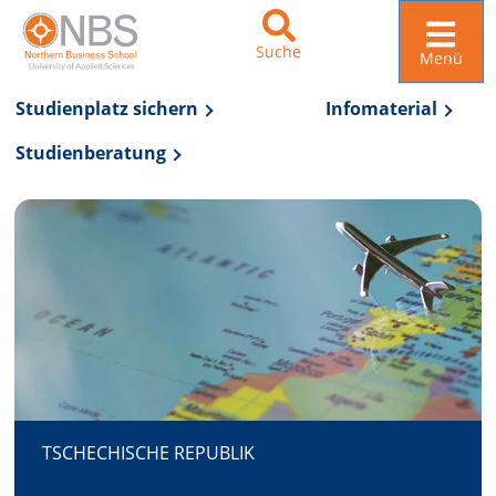
Suche
Menü
Studienplatz sichern
Infomaterial
Studienberatung
Zur Navigation springen
Zum Inhalt springen
TSCHECHISCHE REPUBLIK