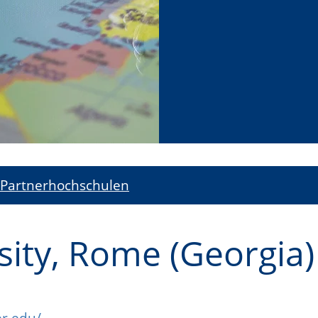
Partnerhochschulen
sity, Rome (Georgia)
er.edu/