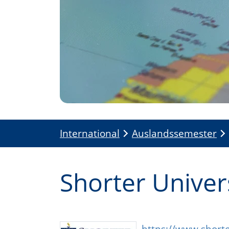
International
Auslandssemester
Shorter Univer
https://www.short