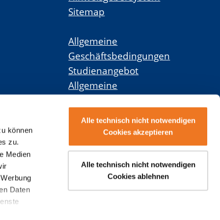
Sitemap
Allgemeine
Geschäftsbedingungen
Studienangebot
Allgemeine
Geschäftsbedingungen
Weiterbildungsangebot
Alle technisch nicht notwendigen
 zu können
Cookies akzeptieren
Widerruf
es zu.
le Medien
Kündigung
Alle technisch nicht notwendigen
ir
Studienvertrag
Cookies ablehnen
, Werbung
ren Daten
ienste